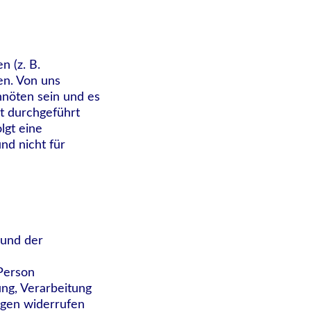
n (z. B.
en. Von uns
nnöten sein und es
ht durchgeführt
lgt eine
nd nicht für
 und der
 Person
ng, Verarbeitung
ngen widerrufen